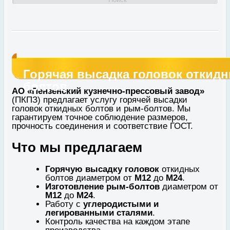
Горячая высадка головок откид
болтов
АО «Пензенский кузнечно‑прессовый завод»
(ПКПЗ) предлагает услугу горячей высадки
головок откидных болтов и рым‑болтов. Мы
гарантируем точное соблюдение размеров,
прочность соединения и соответствие ГОСТ.
Что мы предлагаем
Горячую высадку головок
откидных
болтов диаметром от
М12
до
М24
.
Изготовление рым‑болтов
диаметром от
М12
до
М24
.
Работу с
углеродистыми и
легированными сталями
.
Контроль качества на каждом этапе