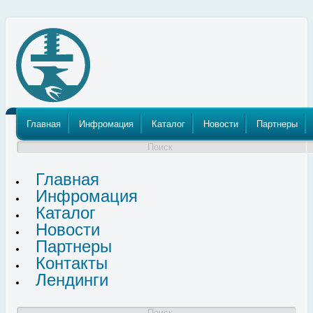
Пензенский
Кузнечно
Прессовый
Главная
Инфромация
Каталог
Новости
Партнеры
Поиск
Главная
Инфромация
Каталог
Новости
Партнеры
Контакты
Лендинги
Поиск