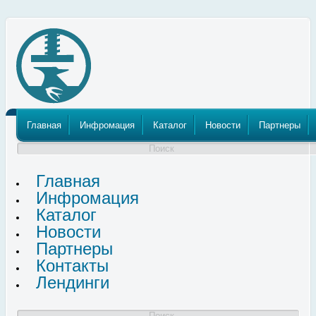
Пензенский
Кузнечно
Прессовый
Главная
Инфромация
Каталог
Новости
Партнеры
Поиск
Главная
Инфромация
Каталог
Новости
Партнеры
Контакты
Лендинги
Поиск